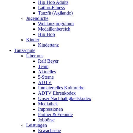
Hip-Hop Adults
Latino-Fitness
Tanzfit (Agilando)
Jugendliche
Welttanzprogramm
Medaillenbereich
Hip-Hop
Kinder
Kindertanz
Tanzschule
Über uns
Ralf Beyer
Team
Aktuelles
5-Sterne
ADTV
Immaterielles Kulturerbe
ADTV Ehrenkodex
Unser Nachhaltigkeitskodex
Mediathek
Impressionen
Partner & Freunde
Jobbörse
Leistungen
Erwachsene