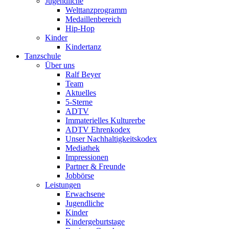
Jugendliche
Welttanzprogramm
Medaillenbereich
Hip-Hop
Kinder
Kindertanz
Tanzschule
Über uns
Ralf Beyer
Team
Aktuelles
5-Sterne
ADTV
Immaterielles Kulturerbe
ADTV Ehrenkodex
Unser Nachhaltigkeitskodex
Mediathek
Impressionen
Partner & Freunde
Jobbörse
Leistungen
Erwachsene
Jugendliche
Kinder
Kindergeburtstage