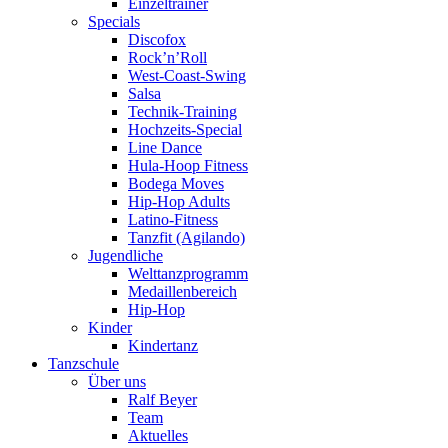
Einzeltrainer
Specials
Discofox
Rock’n’Roll
West-Coast-Swing
Salsa
Technik-Training
Hochzeits-Special
Line Dance
Hula-Hoop Fitness
Bodega Moves
Hip-Hop Adults
Latino-Fitness
Tanzfit (Agilando)
Jugendliche
Welttanzprogramm
Medaillenbereich
Hip-Hop
Kinder
Kindertanz
Tanzschule
Über uns
Ralf Beyer
Team
Aktuelles