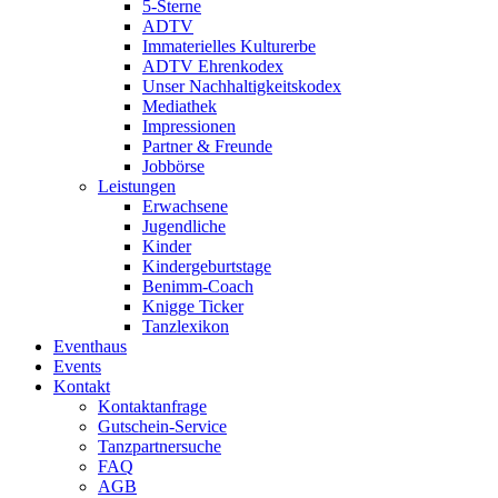
5-Sterne
ADTV
Immaterielles Kulturerbe
ADTV Ehrenkodex
Unser Nachhaltigkeitskodex
Mediathek
Impressionen
Partner & Freunde
Jobbörse
Leistungen
Erwachsene
Jugendliche
Kinder
Kindergeburtstage
Benimm-Coach
Knigge Ticker
Tanzlexikon
Eventhaus
Events
Kontakt
Kontaktanfrage
Gutschein-Service
Tanzpartnersuche
FAQ
AGB