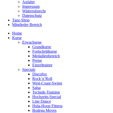
Anfahrt
Impressum
Widerrufsrecht
Datenschutz
Tanz-Shop
Mitglieder Bereich
Home
Kurse
Erwachsene
Grundkurse
Fortschrittkurse
Medaillenbereich
Preise
Einzeltrainer
Specials
Discofox
Rock’n’Roll
West-Coast-Swing
Salsa
Technik-Training
Hochzeits-Special
Line Dance
Hula-Hoop Fitness
Bodega Moves