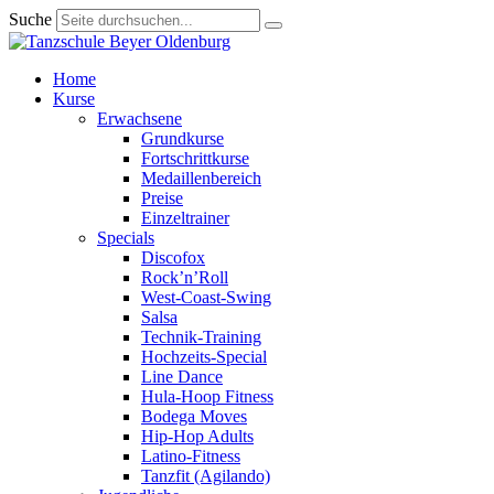
Suche
Home
Kurse
Erwachsene
Grundkurse
Fortschrittkurse
Medaillenbereich
Preise
Einzeltrainer
Specials
Discofox
Rock’n’Roll
West-Coast-Swing
Salsa
Technik-Training
Hochzeits-Special
Line Dance
Hula-Hoop Fitness
Bodega Moves
Hip-Hop Adults
Latino-Fitness
Tanzfit (Agilando)