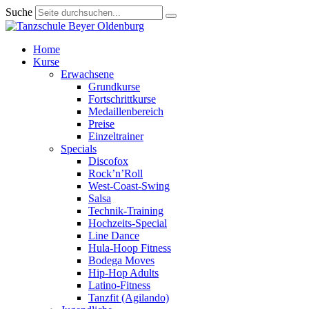
Suche
Home
Kurse
Erwachsene
Grundkurse
Fortschrittkurse
Medaillenbereich
Preise
Einzeltrainer
Specials
Discofox
Rock’n’Roll
West-Coast-Swing
Salsa
Technik-Training
Hochzeits-Special
Line Dance
Hula-Hoop Fitness
Bodega Moves
Hip-Hop Adults
Latino-Fitness
Tanzfit (Agilando)