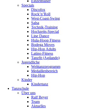
Einzeltrainer
Specials
Discofox
Rock’n’Roll
West-Coast-Swing
Salsa
Technik-Training
Hochzeits-Special
Line Dance
Hula-Hoop Fitness
Bodega Moves
Hip-Hop Adults
Latino-Fitness
Tanzfit (Agilando)
Jugendliche
Welttanzprogramm
Medaillenbereich
Hip-Hop
Kinder
Kindertanz
Tanzschule
Über uns
Ralf Beyer
Team
Aktuelles