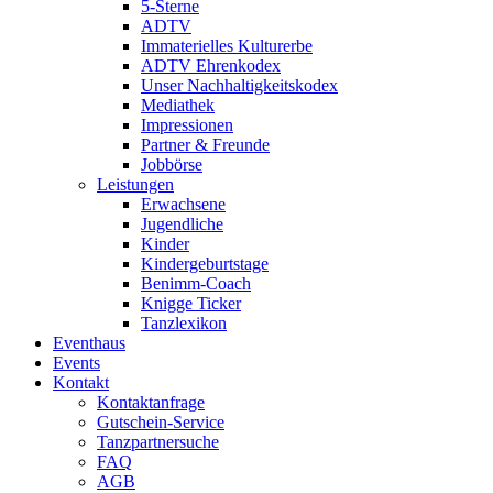
5-Sterne
ADTV
Immaterielles Kulturerbe
ADTV Ehrenkodex
Unser Nachhaltigkeitskodex
Mediathek
Impressionen
Partner & Freunde
Jobbörse
Leistungen
Erwachsene
Jugendliche
Kinder
Kindergeburtstage
Benimm-Coach
Knigge Ticker
Tanzlexikon
Eventhaus
Events
Kontakt
Kontaktanfrage
Gutschein-Service
Tanzpartnersuche
FAQ
AGB