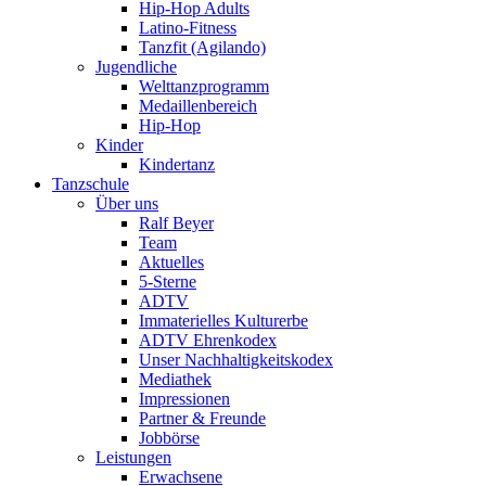
Hip-Hop Adults
Latino-Fitness
Tanzfit (Agilando)
Jugendliche
Welttanzprogramm
Medaillenbereich
Hip-Hop
Kinder
Kindertanz
Tanzschule
Über uns
Ralf Beyer
Team
Aktuelles
5-Sterne
ADTV
Immaterielles Kulturerbe
ADTV Ehrenkodex
Unser Nachhaltigkeitskodex
Mediathek
Impressionen
Partner & Freunde
Jobbörse
Leistungen
Erwachsene