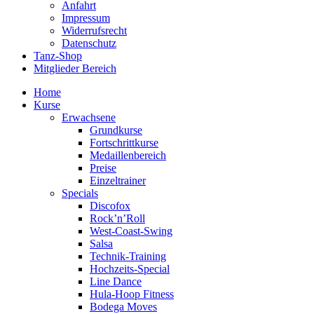
Anfahrt
Impressum
Widerrufsrecht
Datenschutz
Tanz-Shop
Mitglieder Bereich
Home
Kurse
Erwachsene
Grundkurse
Fortschrittkurse
Medaillenbereich
Preise
Einzeltrainer
Specials
Discofox
Rock’n’Roll
West-Coast-Swing
Salsa
Technik-Training
Hochzeits-Special
Line Dance
Hula-Hoop Fitness
Bodega Moves