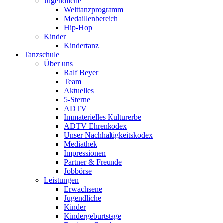
Jugendliche
Welttanzprogramm
Medaillenbereich
Hip-Hop
Kinder
Kindertanz
Tanzschule
Über uns
Ralf Beyer
Team
Aktuelles
5-Sterne
ADTV
Immaterielles Kulturerbe
ADTV Ehrenkodex
Unser Nachhaltigkeitskodex
Mediathek
Impressionen
Partner & Freunde
Jobbörse
Leistungen
Erwachsene
Jugendliche
Kinder
Kindergeburtstage