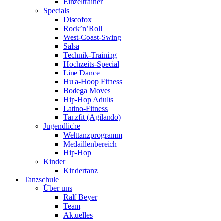
Einzeltrainer
Specials
Discofox
Rock’n’Roll
West-Coast-Swing
Salsa
Technik-Training
Hochzeits-Special
Line Dance
Hula-Hoop Fitness
Bodega Moves
Hip-Hop Adults
Latino-Fitness
Tanzfit (Agilando)
Jugendliche
Welttanzprogramm
Medaillenbereich
Hip-Hop
Kinder
Kindertanz
Tanzschule
Über uns
Ralf Beyer
Team
Aktuelles