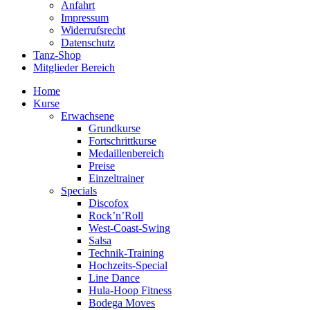
Anfahrt
Impressum
Widerrufsrecht
Datenschutz
Tanz-Shop
Mitglieder Bereich
Home
Kurse
Erwachsene
Grundkurse
Fortschrittkurse
Medaillenbereich
Preise
Einzeltrainer
Specials
Discofox
Rock’n’Roll
West-Coast-Swing
Salsa
Technik-Training
Hochzeits-Special
Line Dance
Hula-Hoop Fitness
Bodega Moves