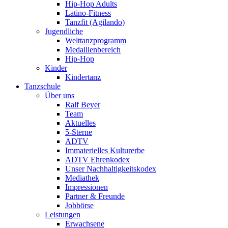
Hip-Hop Adults
Latino-Fitness
Tanzfit (Agilando)
Jugendliche
Welttanzprogramm
Medaillenbereich
Hip-Hop
Kinder
Kindertanz
Tanzschule
Über uns
Ralf Beyer
Team
Aktuelles
5-Sterne
ADTV
Immaterielles Kulturerbe
ADTV Ehrenkodex
Unser Nachhaltigkeitskodex
Mediathek
Impressionen
Partner & Freunde
Jobbörse
Leistungen
Erwachsene