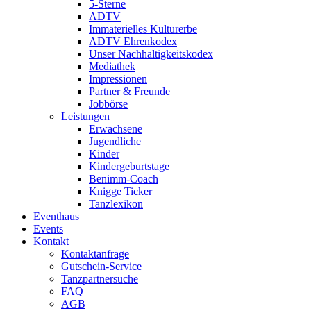
5-Sterne
ADTV
Immaterielles Kulturerbe
ADTV Ehrenkodex
Unser Nachhaltigkeitskodex
Mediathek
Impressionen
Partner & Freunde
Jobbörse
Leistungen
Erwachsene
Jugendliche
Kinder
Kindergeburtstage
Benimm-Coach
Knigge Ticker
Tanzlexikon
Eventhaus
Events
Kontakt
Kontaktanfrage
Gutschein-Service
Tanzpartnersuche
FAQ
AGB