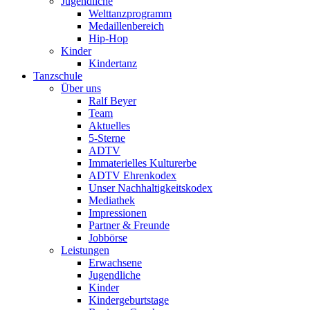
Jugendliche
Welttanzprogramm
Medaillenbereich
Hip-Hop
Kinder
Kindertanz
Tanzschule
Über uns
Ralf Beyer
Team
Aktuelles
5-Sterne
ADTV
Immaterielles Kulturerbe
ADTV Ehrenkodex
Unser Nachhaltigkeitskodex
Mediathek
Impressionen
Partner & Freunde
Jobbörse
Leistungen
Erwachsene
Jugendliche
Kinder
Kindergeburtstage