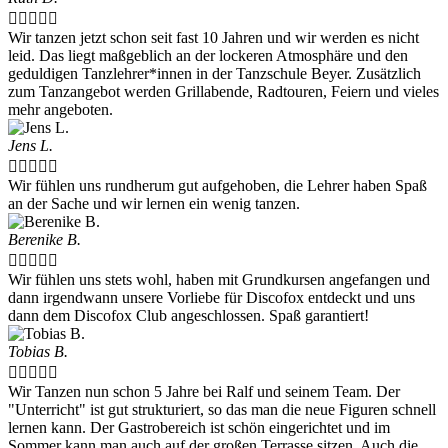





Wir tanzen jetzt schon seit fast 10 Jahren und wir werden es nicht
leid. Das liegt maßgeblich an der lockeren Atmosphäre und den
geduldigen Tanzlehrer*innen in der Tanzschule Beyer. Zusätzlich
zum Tanzangebot werden Grillabende, Radtouren, Feiern und vieles
mehr angeboten.
Jens L.





Wir fühlen uns rundherum gut aufgehoben, die Lehrer haben Spaß
an der Sache und wir lernen ein wenig tanzen.
Berenike B.





Wir fühlen uns stets wohl, haben mit Grundkursen angefangen und
dann irgendwann unsere Vorliebe für Discofox entdeckt und uns
dann dem Discofox Club angeschlossen. Spaß garantiert!
Tobias B.





Wir Tanzen nun schon 5 Jahre bei Ralf und seinem Team. Der
"Unterricht" ist gut strukturiert, so das man die neue Figuren schnell
lernen kann. Der Gastrobereich ist schön eingerichtet und im
Sommer kann man auch auf der großen Terrasse sitzen. Auch die