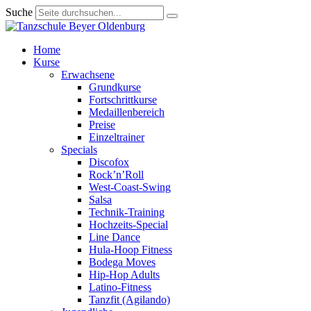
Suche
Home
Kurse
Erwachsene
Grundkurse
Fortschrittkurse
Medaillenbereich
Preise
Einzeltrainer
Specials
Discofox
Rock’n’Roll
West-Coast-Swing
Salsa
Technik-Training
Hochzeits-Special
Line Dance
Hula-Hoop Fitness
Bodega Moves
Hip-Hop Adults
Latino-Fitness
Tanzfit (Agilando)