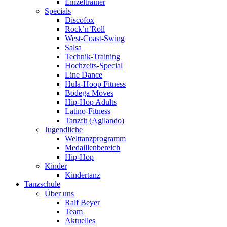
Einzeltrainer
Specials
Discofox
Rock’n’Roll
West-Coast-Swing
Salsa
Technik-Training
Hochzeits-Special
Line Dance
Hula-Hoop Fitness
Bodega Moves
Hip-Hop Adults
Latino-Fitness
Tanzfit (Agilando)
Jugendliche
Welttanzprogramm
Medaillenbereich
Hip-Hop
Kinder
Kindertanz
Tanzschule
Über uns
Ralf Beyer
Team
Aktuelles