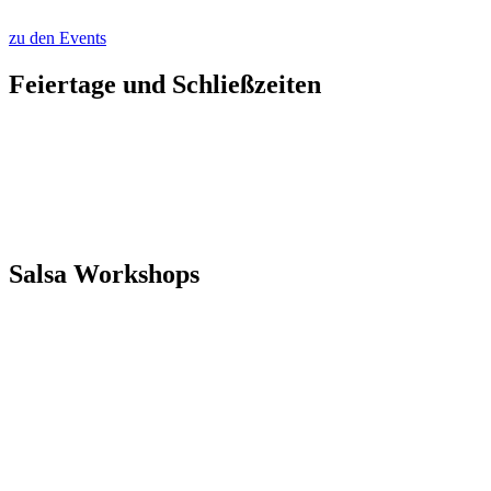
zu den Events
Feiertage und Schließzeiten
In den Sommerferien gelten unsere geänderten Bürozeiten:
Sonntag bis Freitag jeweils 17.30-20.00 Uhr
Außerdem befindet sich das gesamte Team am 11. und 12. August
auf einer Fortbildung, sodass an diesem Dienstag und Mittwoch
kein Unterricht stattfindet.
Salsa Workshops
Salsa – die Mutter der Latino-Tänze
Salsa ist ein wunderschöner, rhythmisch anspruchsvoller,
lateinamerikanischer Tanz, der sich auch im Norden großer
Beliebtheit erfreut. Auch die moderne Musik bedient dieses Genre
immer häufiger und sorgt für eine ausgelassene Stimmung auf vielen
Parties. Wir haben für alle Neugierigen und Interessierten zwei
Workshops zum Kennenlernen oder Weiterentwickeln in unserem