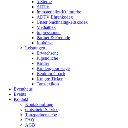
5-Sterne
ADTV
Immaterielles Kulturerbe
ADTV Ehrenkodex
Unser Nachhaltigkeitskodex
Mediathek
Impressionen
Partner & Freunde
Jobbörse
Leistungen
Erwachsene
Jugendliche
Kinder
Kindergeburtstage
Benimm-Coach
Knigge Ticker
Tanzlexikon
Eventhaus
Events
Kontakt
Kontaktanfrage
Gutschein-Service
Tanzpartnersuche
FAQ
AGB