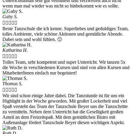
Unterrichtsinhalt sehr gut vermitteln und verzweifelt auch nicht
wenn man mal wieder was nicht so hinbekommt wie es sollte.
Gaby S.





Beste Tanzschule die ich kenne. Superliebes und geduldiges Team,
tolles Ambiente, viele schöne Aktionen und gemütliche Abende.
Dabei sein und wohl fühlen. 🙂
Katharina H.





Tolles Team, sehr kompetent und super Unterricht. Wir tanzen 5x
die Woche in verschiedenen Kursen und sind von allen Kursen und
MitarbeiterInnen einfach nur begeistert!
Thomas S.





Wir sind schon einige Jahre dabei. Die Tanzstunde ist für uns ein
Highlight in der Woche geworden. Mit großer Lockerheit und viel
Spaß versteht das Team der Tanzschule Beyer uns die Tanzschritte
zu vermitteln. Neben dem Unterricht hat die Geselligkeit großen
Anteil an dem Freizeitspaß. Mit dem gemütlichen Bistro mit
Außenanlage fördert Tanzschule Beyer diesen wichtigen Aspekt.
Ruth D.