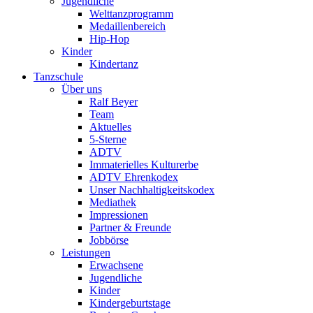
Jugendliche
Welttanzprogramm
Medaillenbereich
Hip-Hop
Kinder
Kindertanz
Tanzschule
Über uns
Ralf Beyer
Team
Aktuelles
5-Sterne
ADTV
Immaterielles Kulturerbe
ADTV Ehrenkodex
Unser Nachhaltigkeitskodex
Mediathek
Impressionen
Partner & Freunde
Jobbörse
Leistungen
Erwachsene
Jugendliche
Kinder
Kindergeburtstage