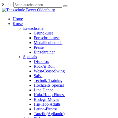
Suche
Home
Kurse
Erwachsene
Grundkurse
Fortschrittkurse
Medaillenbereich
Preise
Einzeltrainer
Specials
Discofox
Rock’n’Roll
West-Coast-Swing
Salsa
Technik-Training
Hochzeits-Special
Line Dance
Hula-Hoop Fitness
Bodega Moves
Hip-Hop Adults
Latino-Fitness
Tanzfit (Agilando)