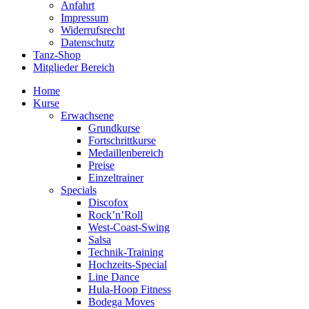
Anfahrt
Impressum
Widerrufsrecht
Datenschutz
Tanz-Shop
Mitglieder Bereich
Home
Kurse
Erwachsene
Grundkurse
Fortschrittkurse
Medaillenbereich
Preise
Einzeltrainer
Specials
Discofox
Rock’n’Roll
West-Coast-Swing
Salsa
Technik-Training
Hochzeits-Special
Line Dance
Hula-Hoop Fitness
Bodega Moves