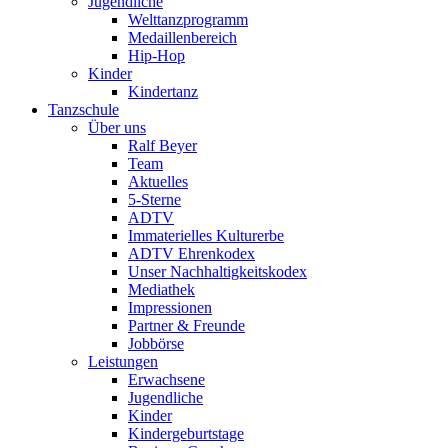
Jugendliche
Welttanzprogramm
Medaillenbereich
Hip-Hop
Kinder
Kindertanz
Tanzschule
Über uns
Ralf Beyer
Team
Aktuelles
5-Sterne
ADTV
Immaterielles Kulturerbe
ADTV Ehrenkodex
Unser Nachhaltigkeitskodex
Mediathek
Impressionen
Partner & Freunde
Jobbörse
Leistungen
Erwachsene
Jugendliche
Kinder
Kindergeburtstage