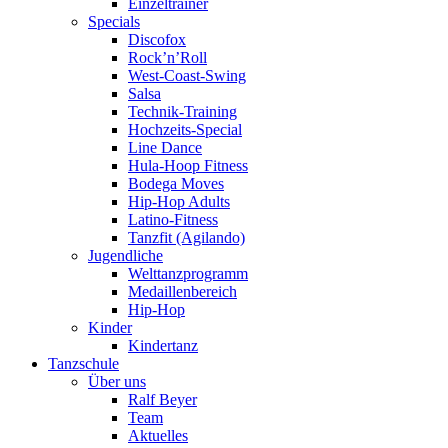
Einzeltrainer
Specials
Discofox
Rock’n’Roll
West-Coast-Swing
Salsa
Technik-Training
Hochzeits-Special
Line Dance
Hula-Hoop Fitness
Bodega Moves
Hip-Hop Adults
Latino-Fitness
Tanzfit (Agilando)
Jugendliche
Welttanzprogramm
Medaillenbereich
Hip-Hop
Kinder
Kindertanz
Tanzschule
Über uns
Ralf Beyer
Team
Aktuelles