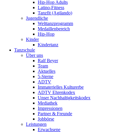
Hip-Hop Adults
Latino-Fitness
Tanzfit (Agilando)
Jugendliche
Welttanzprogramm
Medaillenbereich
Hip-Hop
Kinder
Kindertanz
Tanzschule
Über uns
Ralf Beyer
Team
Aktuelles
5-Sterne
ADTV
Immaterielles Kulturerbe
ADTV Ehrenkodex
Unser Nachhaltigkeitskodex
Mediathek
Impressionen
Partner & Freunde
Jobbörse
Leistungen
Erwachsene