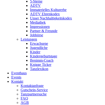
5-Sterne
ADTV
Immaterielles Kulturerbe
ADTV Ehrenkodex
Unser Nachhaltigkeitskodex
Mediathek
Impressionen
Partner & Freunde
Jobbörse
Leistungen
Erwachsene
Jugendliche
Kinder
Kindergeburtstage
Benimm-Coach
Knigge Ticker
Tanzlexikon
Eventhaus
Events
Kontakt
Kontaktanfrage
Gutschein-Service
Tanzpartnersuche
FAQ
AGB